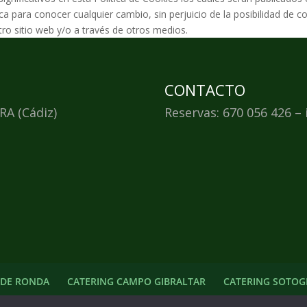
ca para conocer cualquier cambio, sin perjuicio de la posibilidad de c
ro sitio web y/o a través de otros medios.
CONTACTO
RA (Cádiz)
Reservas: 670 056 426 –
 DE RONDA
CATERING CAMPO GIBRALTAR
CATERING SOTO