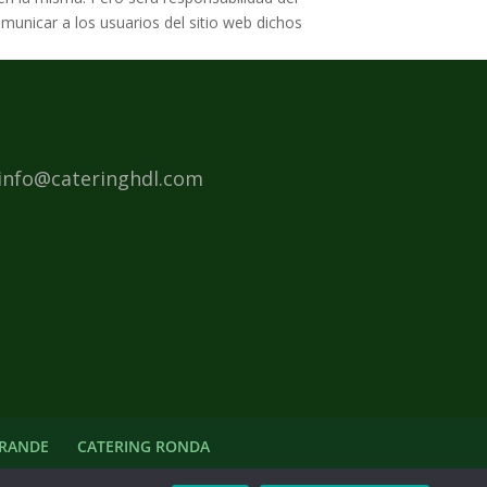
omunicar a los usuarios del sitio web dichos
 info@cateringhdl.com
GRANDE
CATERING RONDA