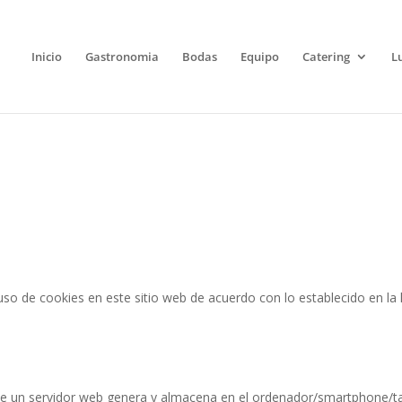
Inicio
Gastronomia
Bodas
Equipo
Catering
L
 uso de cookies en este sitio web de acuerdo con lo establecido en la l
que un servidor web genera y almacena en el ordenador/smartphone/tab