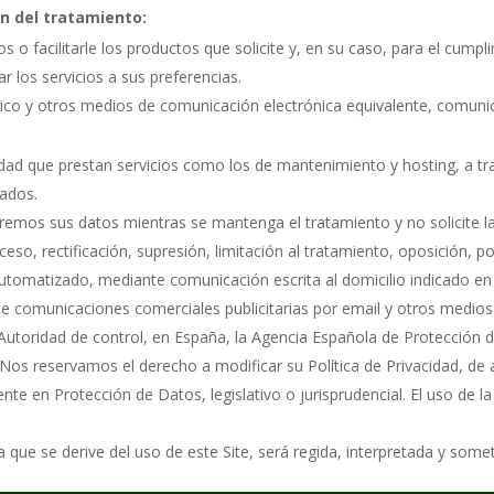
ón del tratamiento:
ios o facilitarle los productos que solicite y, en su caso, para el cum
 los servicios a sus preferencias.
ónico y otros medios de comunicación electrónica equivalente, comunic
ad que prestan servicios como los de mantenimiento y hosting, a tr
cados.
emos sus datos mientras se mantenga el tratamiento y no solicite l
eso, rectificación, supresión, limitación al tratamiento, oposición, p
tomatizado, mediante comunicación escrita al domicilio indicado en e
de comunicaciones comerciales publicitarias por email y otros medios
Autoridad de control, en España, la Agencia Española de Protección 
Nos reservamos el derecho a modificar su Política de Privacidad, de 
nte en Protección de Datos, legislativo o jurisprudencial. El uso de 
 que se derive del uso de este Site, será regida, interpretada y some