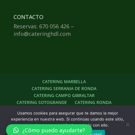
CONTACTO
Reservas: 670 056 426 –
info@cateringhdl.com
CATERING MARBELLA
CATERING SERRANIA DE RONDA
CATERING CAMPO GIBRALTAR
CATERING SOTOGRANDE
CATERING RONDA
Usamos cookies para asegurar que te damos la mejor
experiencia en nuestra web. Si continúas usando este sitio,
asumiremos que estás de acuerdo con ello.
2017
Diseño Paginas Web Marbella
|
¿Cómo puedo ayudarte?
Adiseñar
Aceptar
Política de privacidad