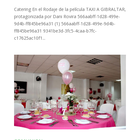
Catering En el Rodaje de la película TAXI A GIBRALTAR,
protagonizada por Dani Rovira 566aabff-1d28-499e-
9d4b-ff845be96a31 (1) 566aabff-1d28-499e-9d4b-
ff845be96a31 9341be3d-3fc5-4caa-b7fc-
c17625ac10f1...